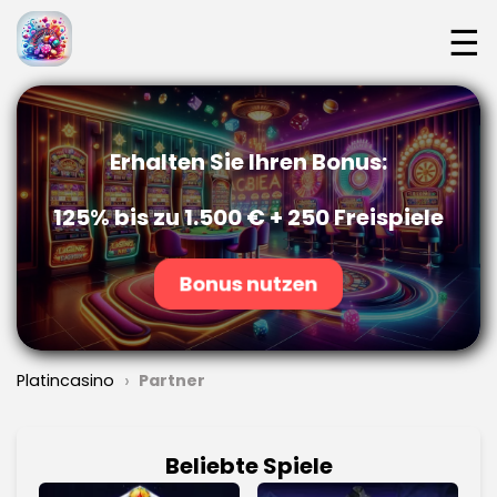
☰
Erhalten Sie Ihren Bonus:
125% bis zu 1.500 € + 250 Freispiele
Bonus nutzen
›
Platincasino
Partner
Beliebte Spiele