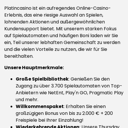
Platincasino ist ein aufregendes Online-Casino-
Erlebnis, das eine riesige Auswahl an Spielen,
lohnenden Aktionen und außergewöhnlichen
Kundensupport bietet. Mit unserem starken Fokus
auf Spielautomaten und häufigen Boni laden wir Sie
ein, Teil unserer lebhaften Gemeinschaft zu werden
und die vielen Vorteile zu nutzen, die wir für Sie
bereithalten.
Unsere Hauptmerkmale:
Große Spielbibliothek
: Genießen Sie den
Zugang zu über 3.700 Spielautomaten von Top-
Anbietern wie NetEnt, Play'n GO, Pragmatic Play
und mehr.
Willkommenspaket
: Erhalten Sie einen
großzügigen Bonus von bis zu 2.000 € + 200
Freispiele bei Ihrer Einzahlung!
Wiederkehrende Aktionen
: Unsere Thursday