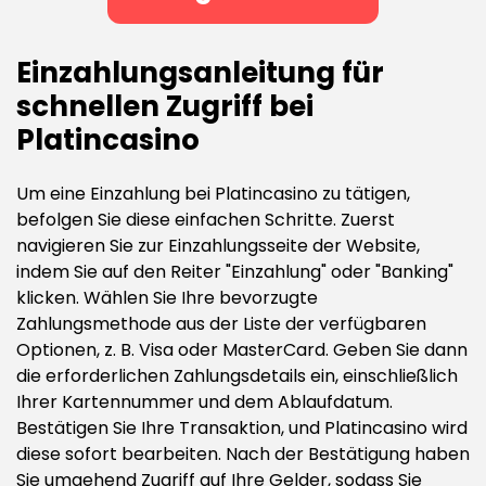
Einzahlungsanleitung für
schnellen Zugriff bei
Platincasino
Um eine Einzahlung bei Platincasino zu tätigen,
befolgen Sie diese einfachen Schritte. Zuerst
navigieren Sie zur Einzahlungsseite der Website,
indem Sie auf den Reiter "Einzahlung" oder "Banking"
klicken. Wählen Sie Ihre bevorzugte
Zahlungsmethode aus der Liste der verfügbaren
Optionen, z. B. Visa oder MasterCard. Geben Sie dann
die erforderlichen Zahlungsdetails ein, einschließlich
Ihrer Kartennummer und dem Ablaufdatum.
Bestätigen Sie Ihre Transaktion, und Platincasino wird
diese sofort bearbeiten. Nach der Bestätigung haben
Sie umgehend Zugriff auf Ihre Gelder, sodass Sie