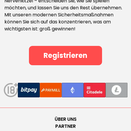
Nervenkitzel – entscheiden Sie, wie Sie spielen
möchten, und lassen Sie uns den Rest übernehmen.
Mit unseren modernen Sicherheitsmaßnahmen
können Sie sich auf das konzentrieren, was am
wichtigsten ist: groß gewinnen!
Registrieren
ÜBER UNS
PARTNER