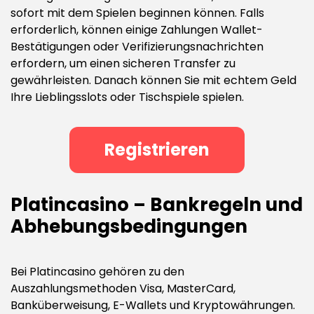
sofort mit dem Spielen beginnen können. Falls
erforderlich, können einige Zahlungen Wallet-
Bestätigungen oder Verifizierungsnachrichten
erfordern, um einen sicheren Transfer zu
gewährleisten. Danach können Sie mit echtem Geld
Ihre Lieblingsslots oder Tischspiele spielen.
Registrieren
Platincasino – Bankregeln und
Abhebungsbedingungen
Bei Platincasino gehören zu den
Auszahlungsmethoden Visa, MasterCard,
Banküberweisung, E-Wallets und Kryptowährungen.