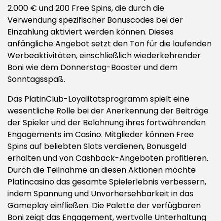
2.000 € und 200 Free Spins, die durch die
Verwendung spezifischer Bonuscodes bei der
Einzahlung aktiviert werden können. Dieses
anfängliche Angebot setzt den Ton für die laufenden
Werbeaktivitäten, einschließlich wiederkehrender
Boni wie dem Donnerstag-Booster und dem
Sonntagsspaß.
Das PlatinClub-Loyalitätsprogramm spielt eine
wesentliche Rolle bei der Anerkennung der Beiträge
der Spieler und der Belohnung ihres fortwährenden
Engagements im Casino. Mitglieder können Free
Spins auf beliebten Slots verdienen, Bonusgeld
erhalten und von Cashback-Angeboten profitieren.
Durch die Teilnahme an diesen Aktionen möchte
Platincasino das gesamte Spielerlebnis verbessern,
indem Spannung und Unvorhersehbarkeit in das
Gameplay einfließen. Die Palette der verfügbaren
Boni zeigt das Engagement, wertvolle Unterhaltung