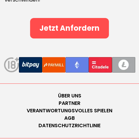
Jetzt Anfordern
ÜBER UNS
PARTNER
VERANTWORTUNGSVOLLES SPIELEN
AGB
DATENSCHUTZRICHTLINIE