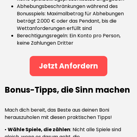
Abhebungsbeschränkungen während des
Bonusspiels: Maximalbetrag für Abhebungen
beträgt 2.000 € oder das Pendant, bis die
Wettanforderungen erfüllt sind
Berechtigungsregeln: Ein Konto pro Person,
keine Zahlungen Dritter
Jetzt Anfordern
Bonus-Tipps, die Sinn machen
Mach dich bereit, das Beste aus deinen Boni
herauszuholen mit diesen praktischen Tipps!
•
Wähle Spiele, die zählen
: Nicht alle Spiele sind
gleich, wenn es darum geht, die