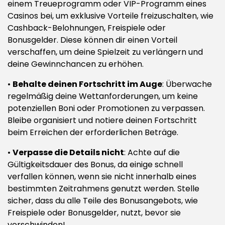
einem Treueprogramm oder VIP-Programm eines
Casinos bei, um exklusive Vorteile freizuschalten, wie
Cashback-Belohnungen, Freispiele oder
Bonusgelder. Diese können dir einen Vorteil
verschaffen, um deine Spielzeit zu verlängern und
deine Gewinnchancen zu erhöhen.
•
Behalte deinen Fortschritt im Auge
: Überwache
regelmäßig deine Wettanforderungen, um keine
potenziellen Boni oder Promotionen zu verpassen.
Bleibe organisiert und notiere deinen Fortschritt
beim Erreichen der erforderlichen Beträge.
•
Verpasse die Details nicht
: Achte auf die
Gültigkeitsdauer des Bonus, da einige schnell
verfallen können, wenn sie nicht innerhalb eines
bestimmten Zeitrahmens genutzt werden. Stelle
sicher, dass du alle Teile des Bonusangebots, wie
Freispiele oder Bonusgelder, nutzt, bevor sie
verschwinden!