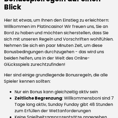
Blick
Hier ist etwas, um Ihnen den Einstieg zu erleichtern:
Willkommen im Platincasino! Wir freuen uns, Sie an
Bord zu haben und möchten sicherstellen, dass Sie
sich mit unseren Regeln und Vorschriften wohlfühlen.
Nehmen Sie sich ein paar Minuten Zeit, um diese
Bonusbedingungen durchzugehen - das wird uns
beiden helfen, uns in der Welt des Online-
Glücksspiels zurechtzufinden!
Hier sind einige grundlegende Bonusregeln, die alle
Spieler kennen sollten:
Nur ein Bonus kann gleichzeitig aktiv sein
Zeitliche Begrenzung
: Willkommensboni sind 7
Tage lang aktiv, Sunday Funday gibt 48 Stunden
zum Erfüllen der Wettanforderungen
Keine Spielbeitragsprozentsätze angegeben