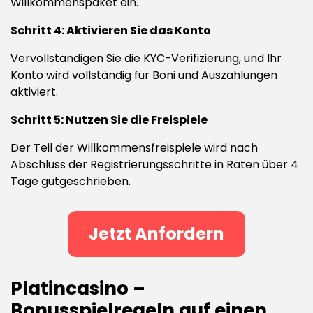
Willkommenspaket ein.
Schritt 4: Aktivieren Sie das Konto
Vervollständigen Sie die KYC-Verifizierung, und Ihr
Konto wird vollständig für Boni und Auszahlungen
aktiviert.
Schritt 5: Nutzen Sie die Freispiele
Der Teil der Willkommensfreispiele wird nach
Abschluss der Registrierungsschritte in Raten über 4
Tage gutgeschrieben.
Jetzt Anfordern
Platincasino –
Bonusspielregeln auf einen